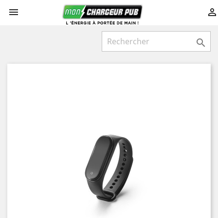


