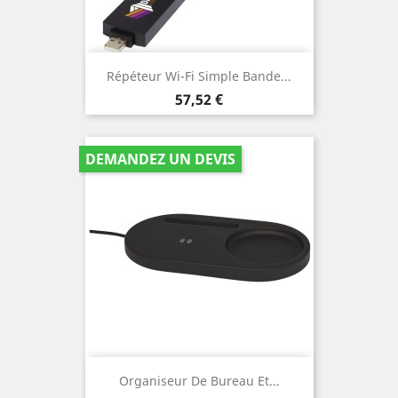
Répéteur Wi-Fi Simple Bande...
Prix
57,52 €
DEMANDEZ UN DEVIS
Organiseur De Bureau Et...