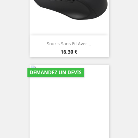
Souris Sans Fil Avec...
Prix
16,30 €
DEMANDEZ UN DEVIS