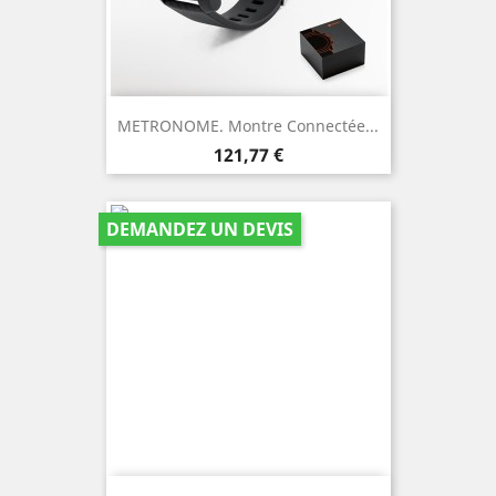
METRONOME. Montre Connectée...
Prix
121,77 €
DEMANDEZ UN DEVIS