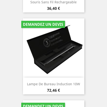
Souris Sans Fil Rechargeable
Prix
36,40 €
DEMANDEZ UN DEVIS
Lampe De Bureau Induction 10W
Prix
72,46 €
DEMANDEZ UN DEVIS