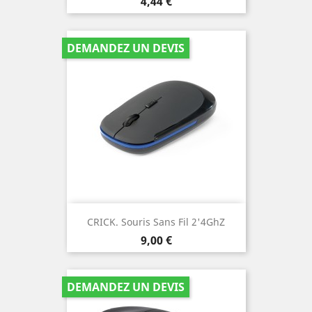
Prix
4,44 €
DEMANDEZ UN DEVIS
CRICK. Souris Sans Fil 2'4GhZ
Prix
9,00 €
DEMANDEZ UN DEVIS