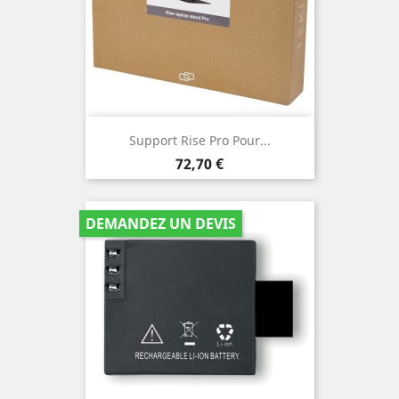
Support Rise Pro Pour...
Prix
72,70 €
DEMANDEZ UN DEVIS