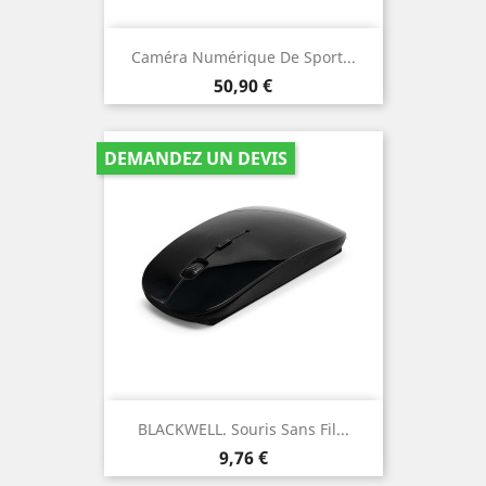
Caméra Numérique De Sport...
Prix
50,90 €
DEMANDEZ UN DEVIS
BLACKWELL. Souris Sans Fil...
Prix
9,76 €