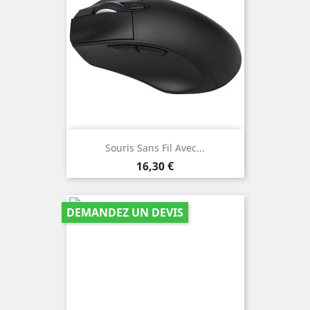
Souris Sans Fil Avec...
Prix
16,30 €
DEMANDEZ UN DEVIS