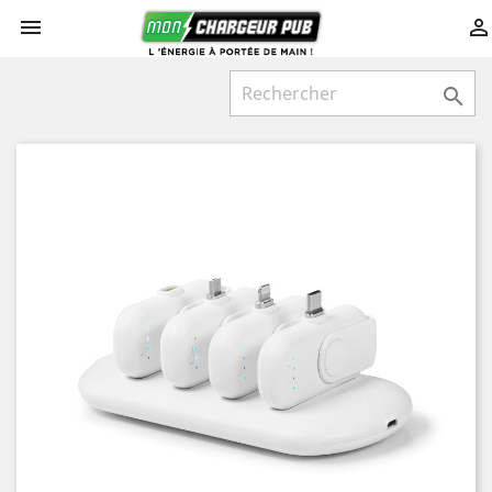


