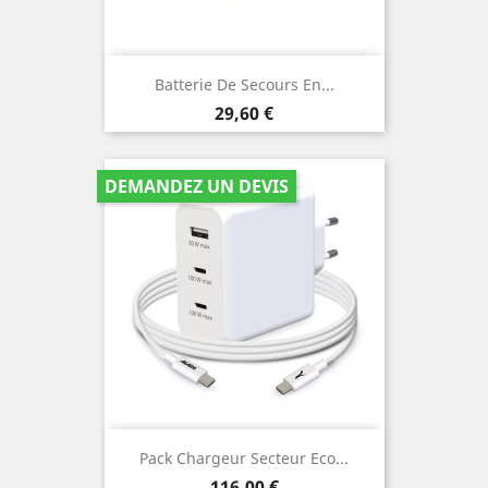
Batterie De Secours En...
Prix
29,60 €
DEMANDEZ UN DEVIS
Pack Chargeur Secteur Eco...
Prix
116,00 €