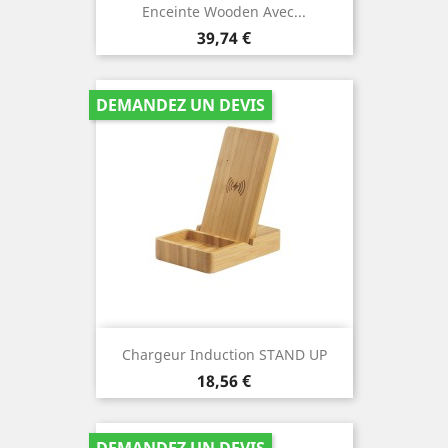
Enceinte Wooden Avec...
Prix
39,74 €
DEMANDEZ UN DEVIS
Chargeur Induction STAND UP
Prix
18,56 €
DEMANDEZ UN DEVIS