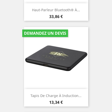
Haut-Parleur Bluetooth® À...
Prix
33,86 €
DEMANDEZ UN DEVIS
Tapis De Charge À Induction...
Prix
13,34 €