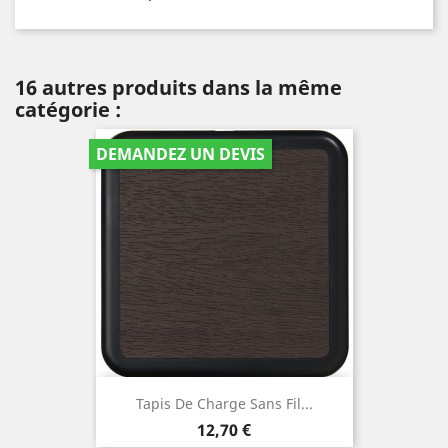
16 autres produits dans la même
catégorie :
DEMANDEZ UN DEVIS
Tapis De Charge Sans Fil...
Prix
12,70 €