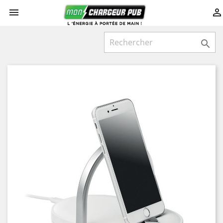


