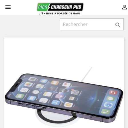


