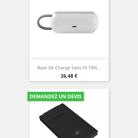
Base De Charge Sans Fil TWS...
Prix
26,48 €
DEMANDEZ UN DEVIS