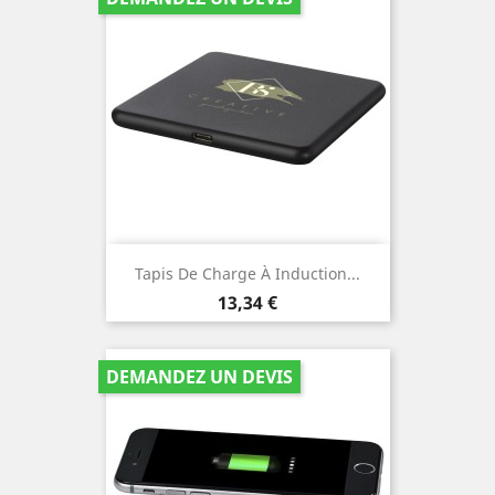
Tapis De Charge À Induction...
Prix
13,34 €
DEMANDEZ UN DEVIS