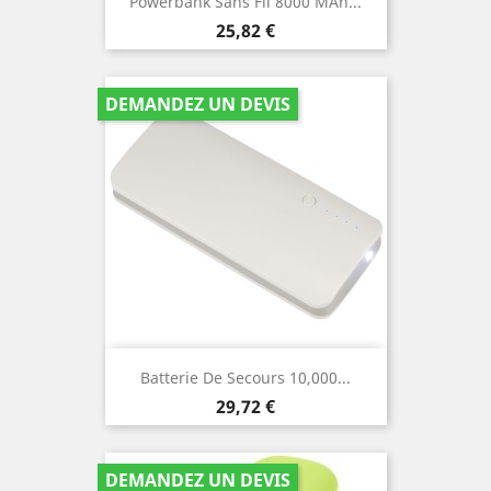
Powerbank Sans Fil 8000 MAh...
Prix
25,82 €
DEMANDEZ UN DEVIS
Batterie De Secours 10,000...
Prix
29,72 €
DEMANDEZ UN DEVIS