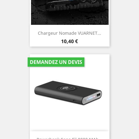
Chargeur Nomade VUARNET...
Prix
10,40 €
DEMANDEZ UN DEVIS