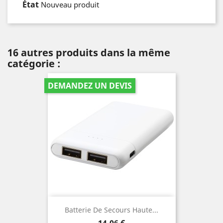
État
Nouveau produit
16 autres produits dans la même
catégorie :
DEMANDEZ UN DEVIS
Batterie De Secours Haute...
Prix
14,06 €