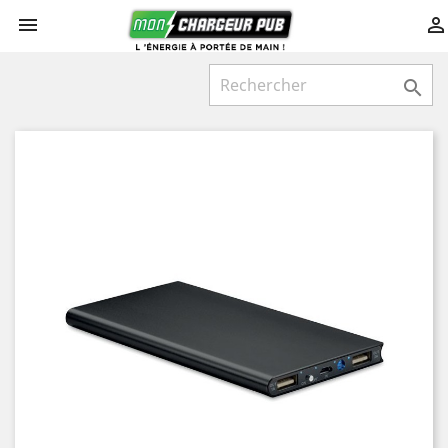


