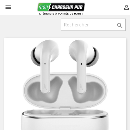


