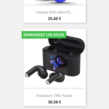
Casque Kids Sans Fil...
Prix
25,60 €
DEMANDEZ UN DEVIS
Écouteurs TWS Fusion
Prix
38,58 €