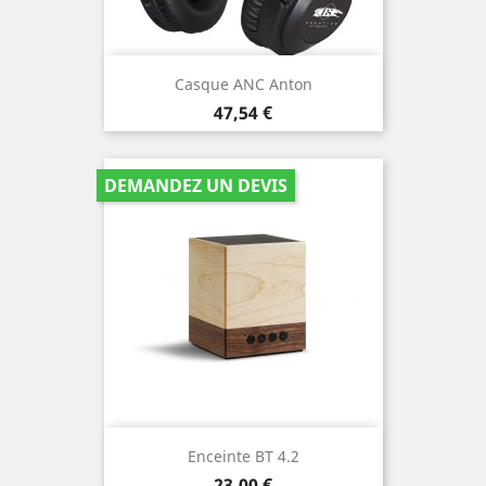
Casque ANC Anton
Prix
47,54 €
DEMANDEZ UN DEVIS
Enceinte BT 4.2
Prix
23,00 €