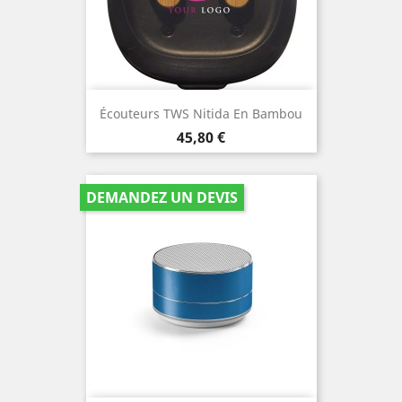
Écouteurs TWS Nitida En Bambou
Prix
45,80 €
DEMANDEZ UN DEVIS