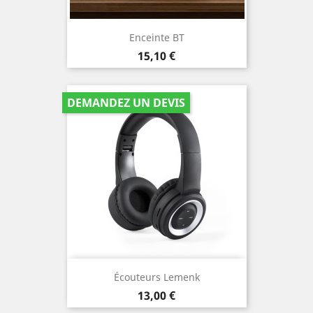
Enceinte BT
Prix
15,10 €
DEMANDEZ UN DEVIS
Écouteurs Lemenk
Prix
13,00 €