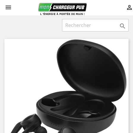


