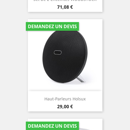
Prix
71,08 €
DEMANDEZ UN DEVIS
Haut-Parleurs Holsux
Prix
29,00 €
DEMANDEZ UN DEVIS