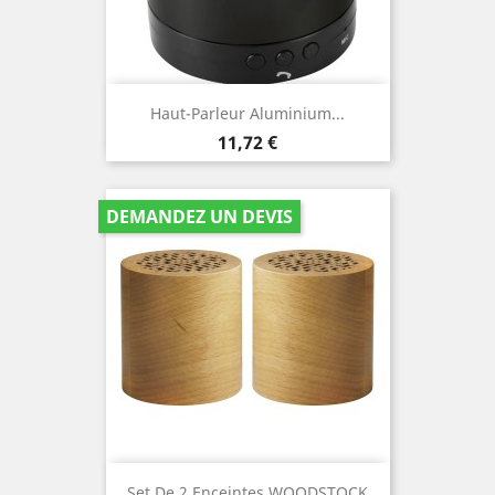
Haut-Parleur Aluminium...
Prix
11,72 €
DEMANDEZ UN DEVIS
Set De 2 Enceintes WOODSTOCK