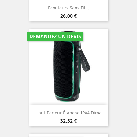
Ecouteurs Sans Fil...
Prix
26,00 €
DEMANDEZ UN DEVIS
Haut-Parleur Étanche IPX4 Dima
Prix
32,52 €