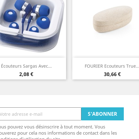
Aperçu rapide
Aperçu rapide


Écouteurs Sargas Avec...
FOURIER Ecouteurs True..
Prix
Prix
2,08 €
30,66 €
ous pouvez vous désinscrire à tout moment. Vous
ouverez pour cela nos informations de contact dans les