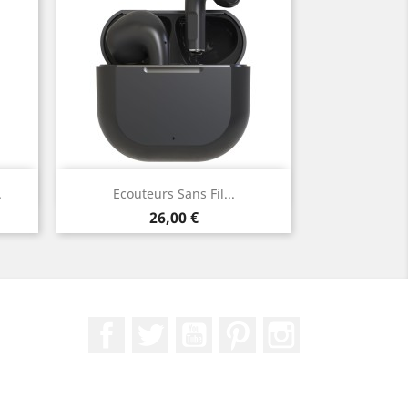
Aperçu rapide

.
Ecouteurs Sans Fil...
Prix
26,00 €
Facebook
Twitter
YouTube
Pinterest
Instagram