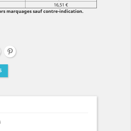
16,51 €
ors marquages sauf contre-indication.
S
8