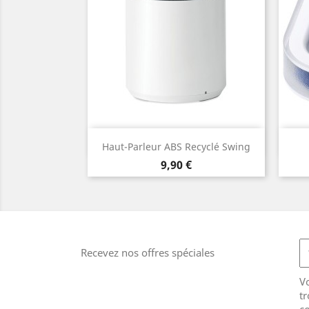
Aperçu rapide

Haut-Parleur ABS Recyclé Swing
Prix
9,90 €
Recevez nos offres spéciales
V
tr