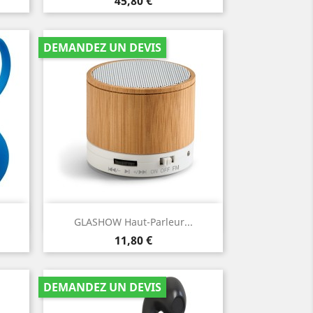
Prix
45,80 €
DEMANDEZ UN DEVIS
Aperçu rapide

GLASHOW Haut-Parleur...
Prix
11,80 €
DEMANDEZ UN DEVIS