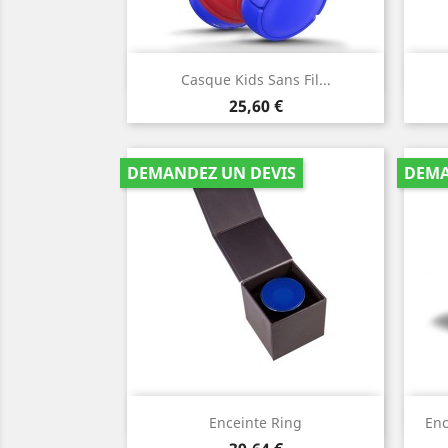
Aperçu rapide

Casque Kids Sans Fil...
Prix
25,60 €
DEMANDEZ UN DEVIS
DEMA
Aperçu rapide

Enceinte Ring
En
noir
argent
rouge
bleu