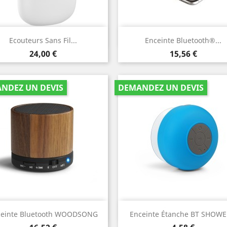
Aperçu rapide
Aperçu rapide


Ecouteurs Sans Fil...
Enceinte Bluetooth®...
Prix
Prix
24,00 €
15,56 €
NDEZ UN DEVIS
DEMANDEZ UN DEVIS
Aperçu rapide
Aperçu rapide


ceinte Bluetooth WOODSONG
Enceinte Étanche BT SHOWER
noir
bleu
blanc