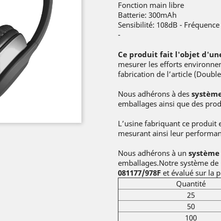
Fonction main libre
Batterie: 300mAh
Sensibilité: 108dB - Fréquenc
-
Ce produit fait l'objet d'u
mesurer les efforts environnem
fabrication de l’article (Doub
Nous adhérons à des
système
emballages ainsi que des produ
L’usine fabriquant ce produit 
mesurant ainsi leur performan
Nous adhérons à un
système 
emballages.Notre système d
081177/978F
et évalué sur la 
Quantité
25
50
100