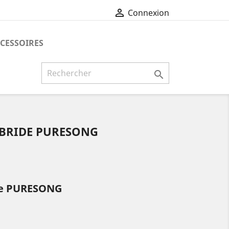

Connexion
CCESSOIRES

BRIDE PURESONG
de PURESONG