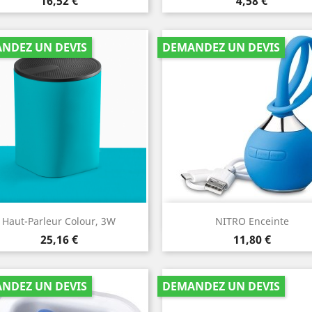
Prix
Prix
16,52 €
4,58 €
NDEZ UN DEVIS
DEMANDEZ UN DEVIS
Aperçu rapide
Aperçu rapide


Haut-Parleur Colour, 3W
NITRO Enceinte
Bleu
Prix
Prix
25,16 €
11,80 €
NDEZ UN DEVIS
DEMANDEZ UN DEVIS