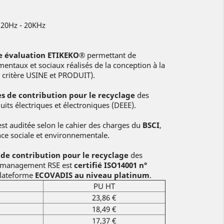
e 20Hz - 20KHz
ne évaluation ETIKEKO®
permettant de
entaux et sociaux réalisés de la conception à la
le critère USINE et PRODUIT).
s de contribution pour le recyclage
des
its électriques et électroniques (DEEE).
est auditée selon le cahier des charges du
BSCI
,
ce sociale et environnementale.
de contribution pour le recyclage
des
e management RSE est
certifié ISO14001 n°
plateforme
ECOVADIS au niveau platinum
.
PU HT
23,86 €
18,49 €
17,37 €