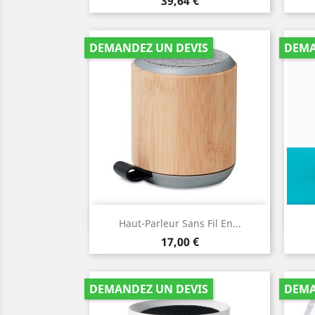
Prix
39,64 €
DEMANDEZ UN DEVIS
DEMA
Aperçu rapide

Haut-Parleur Sans Fil En...
Bois
Prix
17,00 €
DEMANDEZ UN DEVIS
DEMA